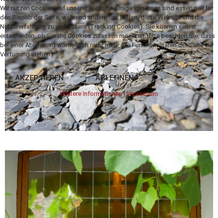
Wir nutzen Cookies auf unserer Website. Einige von ihnen sind essenziell für
den Betrieb der Seite, während andere uns helfen, diese Website und die
Nutzererfahrung zu verbessern (Tracking Cookies). Sie können selbst
entscheiden, ob Sie die Cookies zulassen möchten. Bitte beachten Sie, dass
bei einer Ablehnung womöglich nicht mehr alle Funktionalitäten der Seite zur
Verfügung stehen.
AKZEPTIEREN
ABLEHNEN
Weitere Informationen
|
Impressum