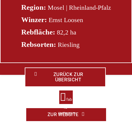
Region:
Mosel | Rheinland-Pfalz
Winzer:
Ernst Loosen
Rebfläche:
82,2 ha
Rebsorten:
Riesling
ZURÜCK ZUR
ÜBERSICHT
fab
fa-
instagram
ZUR WEBSITE