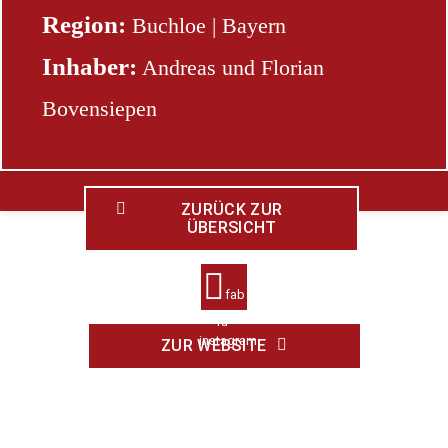
Region:
Buchloe | Bayern
Inhaber:
Andreas und Florian
Bovensiepen
ZURÜCK ZUR
ÜBERSICHT
fab
fa-
instagram
ZUR WEBSITE