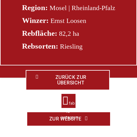
Region:
Mosel | Rheinland-Pfalz
Winzer:
Ernst Loosen
Rebfläche:
82,2 ha
Rebsorten:
Riesling
ZURÜCK ZUR
ÜBERSICHT
fab
fa-
instagram
ZUR WEBSITE